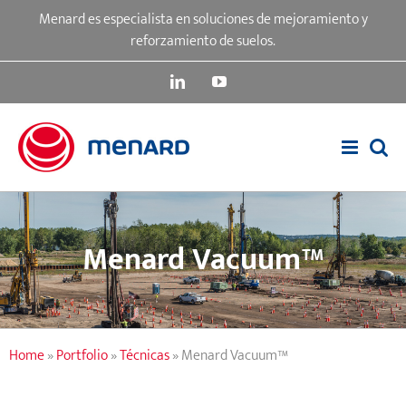
Skip
Menard es especialista en soluciones de mejoramiento y
to
reforzamiento de suelos.
content
LinkedIn
YouTube
Menard Vacuum™
Home
»
Portfolio
»
Técnicas
»
Menard Vacuum™