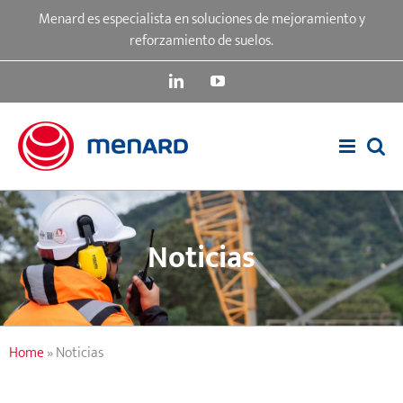
Skip
Menard es especialista en soluciones de mejoramiento y
to
reforzamiento de suelos.
content
LinkedIn
YouTube
Noticias
Home
»
Noticias