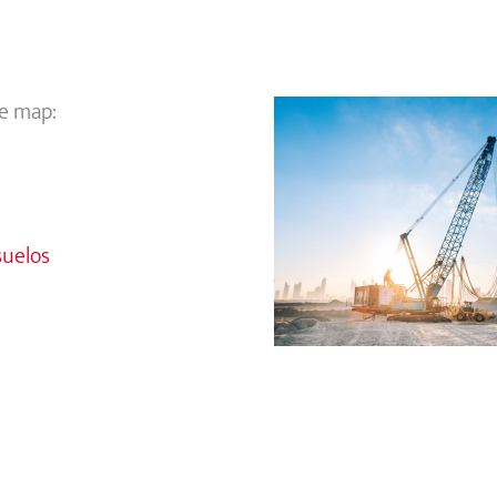
te map:
suelos