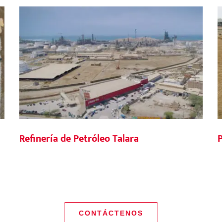
Proyecto Gatún CCGT
R
CONTÁCTENOS