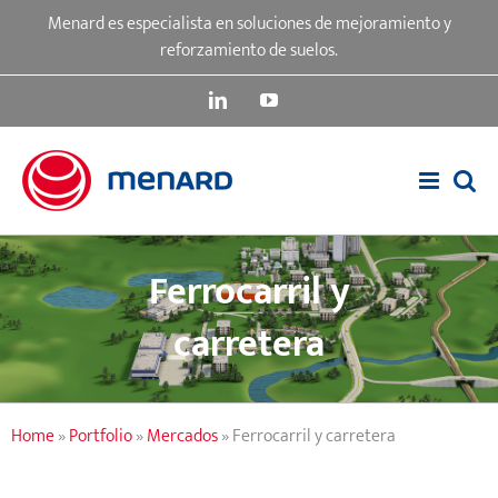
Skip
Menard es especialista en soluciones de mejoramiento y
to
reforzamiento de suelos.
content
LinkedIn
YouTube
Ferrocarril y
carretera
Home
»
Portfolio
»
Mercados
»
Ferrocarril y carretera