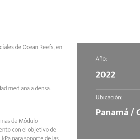
s
ficiales de Ocean Reefs, en
Año:
2022
ad mediana a densa.
Ubicación:
Panamá / 
lumnas de Módulo
nto con el objetivo de
kPa para soporte de las