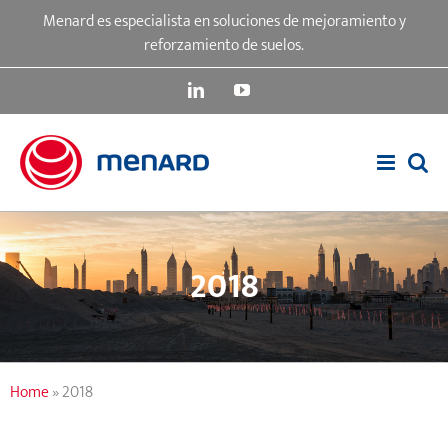
Skip
Menard es especialista en soluciones de mejoramiento y
to
reforzamiento de suelos.
content
LinkedIn
YouTube
2018
Home
»
2018